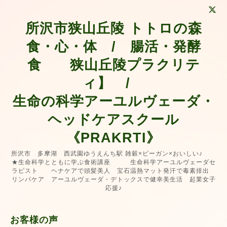
所沢市狭山丘陵 トトロの森
食・心・体 / 腸活・発酵
食 狭山丘陵プラクリテ
ィ】 /
生命の科学アーユルヴェーダ・
ヘッドケアスクール
《PRAKRTI》
所沢市 多摩湖 西武園ゆうえんち駅 雑穀×ビーガン×おいしい♪
★生命科学とともに学ぶ食術講座 生命科学アーユルヴェーダセ
ラピスト ヘナケアで頭髪美人 宝石温熱マット発汗で毒素排出
リンパケア アーユルヴェーダ・デトックスで健幸美生活 起業女子
応援♪
お客様の声