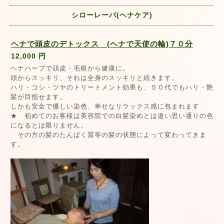
シローレーパ(ヘナケア)
ヘナで頭皮のデトックス (ヘナで天使の輪)７０分
12,000 円
ヘナハーブで頭皮・毛根から健康に。
頭からスッキリ、それは全身のスッキリと続きます。
ハリ・コシ・ツヤのトリートメント効果も、５０代でもハリ・艶
髪が目指せます。
しかも安全で優しい染色、幸せなリラックス感に包まれます
★ 初めてのお客様は美容院での白髪染めとは違い思い通りの色
になるとは限りません。
その方の髪のたんぱく質等の髪の状態によって変わってきま
す。