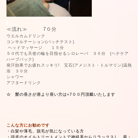
≪流れ≫ 7０分
ウエルカムドリンク
コンサルテーション(パッチテスト)
ヘッドマッサージ １５分
５０代でも天使の輪を目指せるシロレーパ ３０分 (ヘナケア
ハーブパック)
発汗効果でお疲れスッキリ! 宝石(アメジスト・トルマリン)温熱
浴 ３０分
シャワー
アフタードリンク
☆ 髪の長さが肩より長い方は+7００円頂戴いたします
こんな方にお勧めです
・白髪や薄毛、脱毛が気になっている方
・頭皮のオイルトリートメントで神経系からリラックスし、肩・