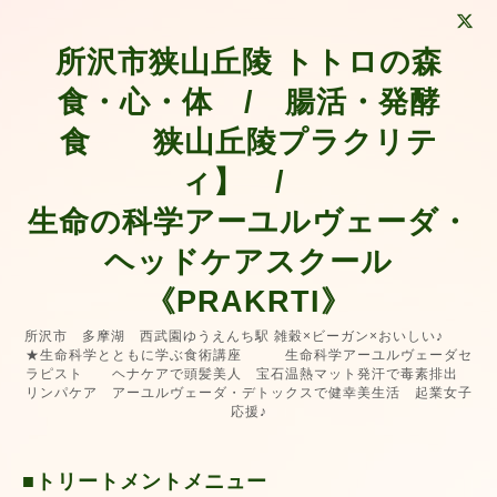
所沢市狭山丘陵 トトロの森
食・心・体 / 腸活・発酵
食 狭山丘陵プラクリテ
ィ】 /
生命の科学アーユルヴェーダ・
ヘッドケアスクール
《PRAKRTI》
所沢市 多摩湖 西武園ゆうえんち駅 雑穀×ビーガン×おいしい♪
★生命科学とともに学ぶ食術講座 生命科学アーユルヴェーダセ
ラピスト ヘナケアで頭髪美人 宝石温熱マット発汗で毒素排出
リンパケア アーユルヴェーダ・デトックスで健幸美生活 起業女子
応援♪
■トリートメントメニュー