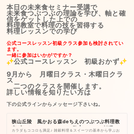
本日の未来食セミナー受講で
未来食つぶつぶの理論を学び、軸と確
信をゲットした上での
料理教室で料理の技を習得する
料理レッスンでの学び
公式コースレッスン初級クラス参加も検討されてい
ます。
一緒に参加はいかがですか？
公式コースレッスン 初級おかず
9月から 月曜日クラス・木曜日クラ
ス
二つのクラスを開催します。
詳しい情報を知りたい方は
下の公式ラインからメッセージ下さいね。
狭山丘陵 風かおる森deちえのつぶつぶ料理教
室プラクリティのコース一覧 | つぶつぶ料理教
カラダもココロも満足♪ 雑穀料理＆スイーツの基本から学ぶお