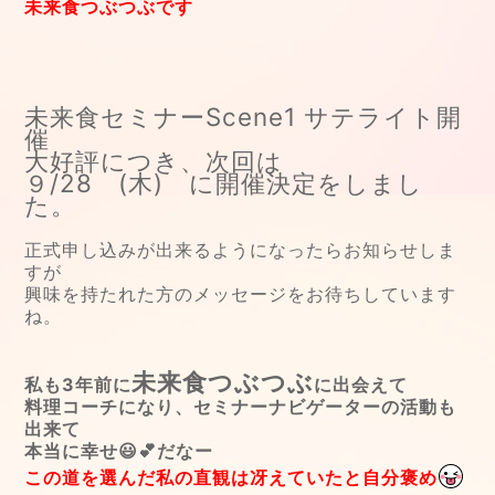
未来食つぶつぶです
未来食セミナーScene1 サテライト開
催
大好評につき、次回は
９/28 (木) に開催決定をしまし
た。
正式申し込みが出来るようになったらお知らせしま
すが
興味を持たれた方のメッセージをお待ちしています
ね。
未来食つぶつぶ
私も3年前に
に出会えて
料理コーチになり、セミナーナビゲーターの活動も
出来て
本当に幸せ😃💕だなー
この道を選んだ私の直観は冴えていたと自分褒め