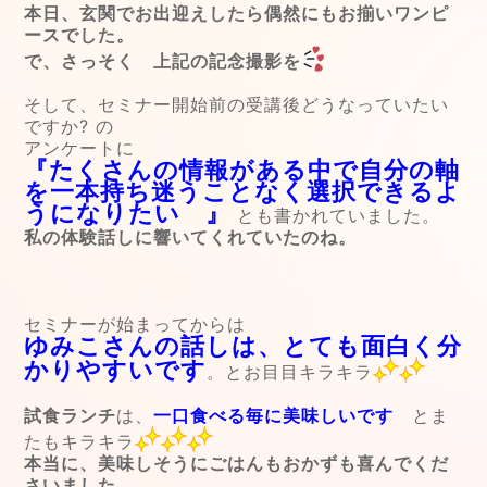
本日、玄関でお出迎えしたら偶然にもお揃いワンピ
ースでした。
で、さっそく 上記の記念撮影を
そして、セミナー開始前の受講後どうなっていたい
ですか? の
アンケートに
『たくさんの情報がある中で自分の軸
を一本持ち迷うことなく選択できるよ
うになりたい 』
とも書かれていました。
私の体験話しに響いてくれていたのね。
セミナーが始まってからは
ゆみこさんの話しは、とても面白く分
かりやすいです
。とお目目キラキラ
試食ランチ
は、
一口食べる毎に美味しいです
とま
たもキラキラ
本当に、美味しそうにごはんもおかずも喜んでくだ
さいました。