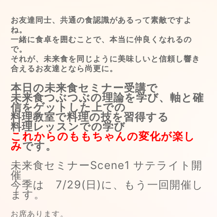
お友達同士、共通の食認識があるって素敵ですよ
ね。
一緒に食卓を囲むことで、本当に仲良くなれるの
で。
それが、未来食を同じように美味しいと信頼し響き
合えるお友達となら尚更に。
本日の未来食セミナー受講で
未来食つぶつぶの理論を学び、軸と確
信をゲットした上での
料理教室で料理の技を習得する
料理レッスンでの学び
これからのももちゃんの変化が楽し
み
です。
未来食セミナーScene1 サテライト開
催
今季は 7/29(日)に、もう一回開催し
ます。
お席あります。