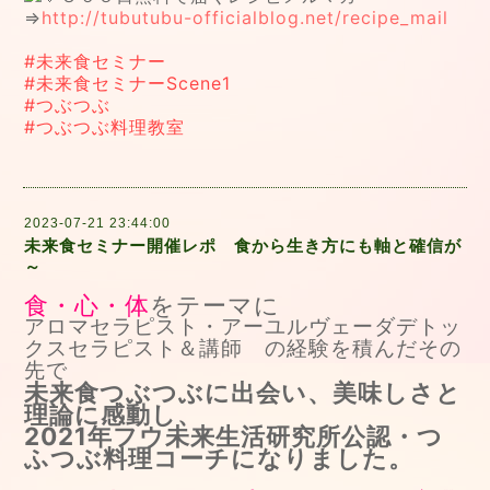
⇒
http://tubutubu-officialblog.net/recipe_mail
#未来食セミナー
#未来食セミナーScene1
#つぶつぶ
#つぶつぶ料理教室
2023-07-21 23:44:00
未来食セミナー開催レポ 食から生き方にも軸と確信が
～
食・心・体
をテーマに
アロマセラピスト・アーユルヴェーダデトッ
クスセラピスト＆講師 の経験を積んだその
先で
未来食つぶつぶに出会い、美味しさと
理論に感動し、
2021年フウ未来生活研究所公認・つ
ふつぶ料理コーチになりました。