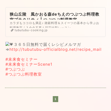
狭山丘陵 風かおる森deちえのつぶつぶ料理教
室プラクリティ | つぶつぶ料理教室
カラダもココロも満足♪ 雑穀料理＆スイーツの基本から学ぶお
料理教室 / 入会金不要１回完結型レッスン
tubutubu-cooking.jp
３６５日無料で届くレシピメルマガ
⇒
http://tubutubu-officialblog.net/recipe_mail
#未来食セミナー
#未来食セミナーScene1
#つぶつぶ
#つぶつぶ料理教室
1