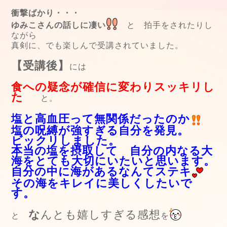
衝撃ばかり・・・
ゆみこさんの話しに凄い
と 拍手をされたりし
ながら
真剣に、でも楽しんで受講されていました。
【受講後】
には
食への疑念が確信に変わりスッキリし
た
と。
塩と高血圧って無関係だったのか
塩の呪縛が強すぎる自分を発見。
ビックリしました。
本当の塩を摂取して 自分の内なる大
海をとても大切にいたいと思います。
自分の中に海があるなんてステキ
その海をキレイに美しくしたいで
す。
な
んとも嬉しすぎる感想
と
を