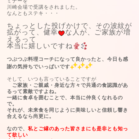
ミナーを
川崎会場で受講をされました。
なんともステキ・・・
ちょっとした投げかけで、その波紋が
拡がって、健幸
な人が、ご家族が増
えるって
本当に嬉しいですね
つぶつぶ料理コーチになって良かったと、今日も感
謝の気持ちでいっぱいです
そして、いつも言っていることですが
ご家族・ご親戚・身近な方々で共通の食認識があ
るって素敵ですよね。
一緒に食卓を囲むことで、本当に仲良くなれるの
で。
それが、未来食を同じように美味しいと信頼し響き
合えるなら尚更に。
なので、
私とご縁のあった皆さまにも是非とも知っ
て欲しい