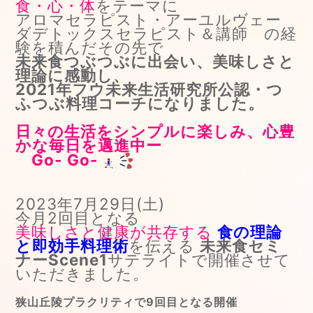
食・心・体
をテーマに
アロマセラピスト・アーユルヴェー
ダデトックスセラピスト＆講師 の経
験を積んだその先で
未来食つぶつぶに出会い、美味しさと
理論に感動し、
2021年フウ未来生活研究所公認・つ
ふつぶ料理コーチになりました。
日々の生活をシンプルに楽しみ、心豊
かな毎日を邁進中ー
Go- Go-
2023年7月29日(土)
今月2回目となる
美味しさと健康が共存する
食の理論
と即効手料理術
を伝える
未来食セミ
ナーScene1
サテライトで開催させて
いただきました。
狭山丘陵プラクリティで9回目となる開催