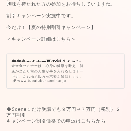
興味を持たれた方の参加をお待ちしていますね。
割引キャンペーン実施中です。
今だけ！【夏の特別割引キャンペーン】
＜キャンペーン詳細はこちら＞
未来食セミナー夏の割引キャン
未来食セミナーは、心身の健康を叶え、健
ペーン2023 | 未来食セミナー公
康が当たり前の人生が手を入れるセミナー
式サイト｜いのちを守る食術で
です。あらゆる悩みや不安を解消します。
健康の悩みや不安を丸ごと解消
www.tubutubu-seminar.jp
体質と諦めていた肩こり、冷え性、便秘、
する
生理痛などの体質が改善します。体が整う
ことで心も整いイライラが解消します。未
来食セミナーは、1995年に始まり東京を
はじめ全国各地で累計6000人以上が受講
◆Scene１だけ受講でも９万円→７万円（税別）２
している、単なる講義でも料理教室でもな
万円割引
い新しいタイプ…
キャンペーン割引価格での申込はこちらから