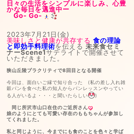
日々の生活をシンプルに楽しみ、心豊
かな毎日を邁進中ー
Go- Go-
2023年7月21日(金)
美味しさと健康が共存する
食の理論
と即効手料理術
を伝える
未来食セミ
ナーScene1
サテライトで開催させて
いただきました。
狭山丘陵プラクリティで8回目となる開催
今回は、面白いご縁で知り合った (私の差し入れ雑
穀パンを食べた私の知人からパンレッスンやってい
る人がいるよ・・・と聞いたらしい
)
同じ所沢市山口在住のご近所さん
娘のようにとても可愛い存在のももちゃんが参加し
てくれました。
私と同じように、今までにも食のことを色々と学ば