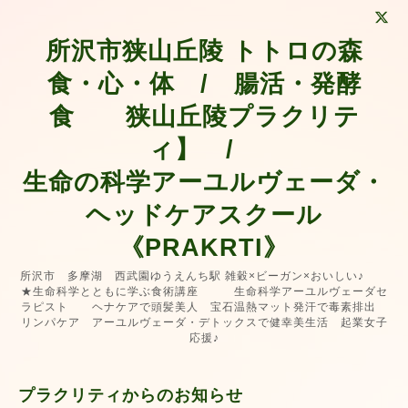
所沢市狭山丘陵 トトロの森
食・心・体 / 腸活・発酵
食 狭山丘陵プラクリテ
ィ】 /
生命の科学アーユルヴェーダ・
ヘッドケアスクール
《PRAKRTI》
所沢市 多摩湖 西武園ゆうえんち駅 雑穀×ビーガン×おいしい♪
★生命科学とともに学ぶ食術講座 生命科学アーユルヴェーダセ
ラピスト ヘナケアで頭髪美人 宝石温熱マット発汗で毒素排出
リンパケア アーユルヴェーダ・デトックスで健幸美生活 起業女子
応援♪
プラクリティからのお知らせ