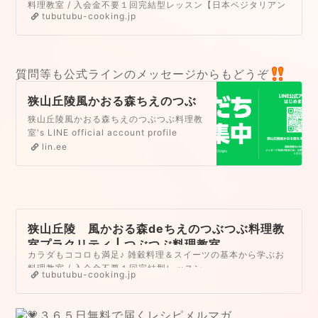
室
料理教室 / 入会金不要１回完結型レッスン【日本ベジタリアン
tubutubu-cooking.jp
学会指定校】
質問等も公式ラインのメッセージからもどうぞ
狭山丘陵風かおる森ちえのつぶ
つぶ料理教室 | LINE Official
狭山丘陵風かおる森ちえのつぶつぶ料理教
Account
室's LINE official account profile
page. Add them as a friend for the
lin.ee
latest news.
狭山丘陵 風かおる森deちえのつぶつぶ料理教
室プラクリティ | つぶつぶ料理教室
カラダもココロも満足♪ 雑穀料理＆スイーツの基本から学ぶお
料理教室 / 入会金不要１回完結型レッスン
tubutubu-cooking.jp
３６５日無料で届くレシピメルマガ