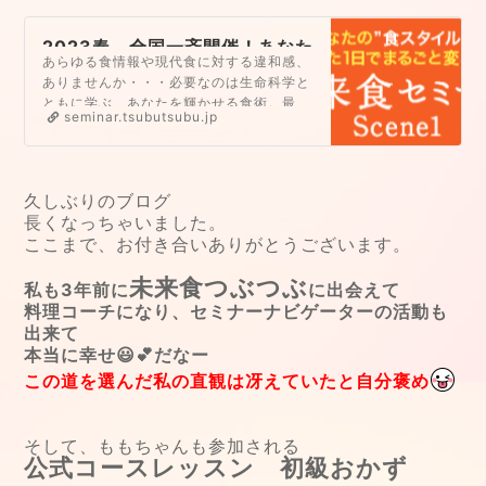
2023春、全国一斉開催！あなた
あらゆる食情報や現代食に対する違和感、
の体と心の潜在力を１２０％発
ありませんか・・・必要なのは生命科学と
揮する「食」と「暮らし」の指
ともに学ぶ、あなたを輝かせる食術。最
針を手に入れる●未来食セミナ
seminar.tsubutsubu.jp
短、最速、おいしい！カラダ本来の健康土
ーScene1●
台とブレない自分軸を取り戻すセミナー、
ここにあります。１日で、あなたの中に眠
っているほんとうの食べものを見分ける感
久しぶりのブログ
性をひらき、健康を叶える食の土台を構築
長くなっちゃいました。
する設計図で食を変えていく方法がわかり
ここまで、お付き合いありがとうございます。
ます。未来食セミナー…
未来食つぶつぶ
私も3年前に
に出会えて
料理コーチになり、セミナーナビゲーターの活動も
出来て
本当に幸せ😃💕だなー
この道を選んだ私の直観は冴えていたと自分褒め
そして、ももちゃんも参加される
公式コースレッスン 初級おかず