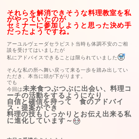
それらを解消できそうな料理教室を私
がやっていたのが
セミナーに参加しようと思った決め手
だったようですね。
アーユルヴェーダセラピスト当時も体調不安のご相
談を受けてはいましたが
私にアドバイスできることは限られていました
そんな私の所へ舞い戻って来る一歩を踏み出してい
ただき、本当に頭が下がります。
でも
未来食つぶつぶに出会い、料理コ
今回は
ーチの活動をするようになり
自信と確信を持って 食のアドバイ
ス・提案ができ
料理の技もしっかりとお伝え出来る私
に進化しています～