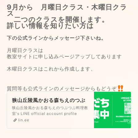
9月から 月曜日クラス・木曜日クラ
ス
二つのクラスを開催します。
詳しい情報を知りたい方は
下の公式ラインからメッセージ下さいね。
月曜日クラスは
教室サイトに申し込みページアップしてあります
木曜日クラスはこれから作成します、
質問等も公式ラインのメッセージからもどうぞ
狭山丘陵風かおる森ちえのつぶ
つぶ料理教室 | LINE Official
狭山丘陵風かおる森ちえのつぶつぶ料理教
Account
室's LINE official account profile
page. Add them as a friend for the
lin.ee
latest news.