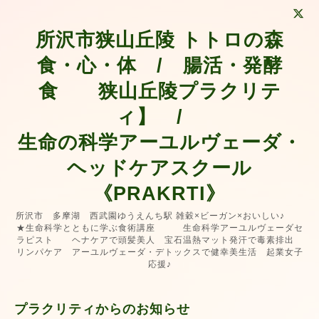
所沢市狭山丘陵 トトロの森
食・心・体 / 腸活・発酵
食 狭山丘陵プラクリテ
ィ】 /
生命の科学アーユルヴェーダ・
ヘッドケアスクール
《PRAKRTI》
所沢市 多摩湖 西武園ゆうえんち駅 雑穀×ビーガン×おいしい♪
★生命科学とともに学ぶ食術講座 生命科学アーユルヴェーダセ
ラピスト ヘナケアで頭髪美人 宝石温熱マット発汗で毒素排出
リンパケア アーユルヴェーダ・デトックスで健幸美生活 起業女子
応援♪
プラクリティからのお知らせ