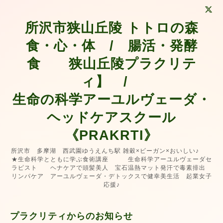
所沢市狭山丘陵 トトロの森
食・心・体 / 腸活・発酵
食 狭山丘陵プラクリテ
ィ】 /
生命の科学アーユルヴェーダ・
ヘッドケアスクール
《PRAKRTI》
所沢市 多摩湖 西武園ゆうえんち駅 雑穀×ビーガン×おいしい♪
★生命科学とともに学ぶ食術講座 生命科学アーユルヴェーダセ
ラピスト ヘナケアで頭髪美人 宝石温熱マット発汗で毒素排出
リンパケア アーユルヴェーダ・デトックスで健幸美生活 起業女子
応援♪
プラクリティからのお知らせ