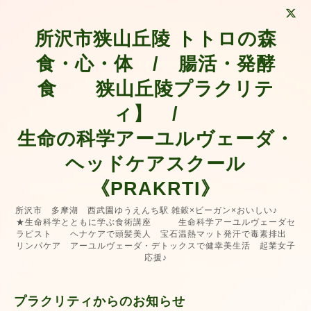
所沢市狭山丘陵 トトロの森
食・心・体 / 腸活・発酵
食 狭山丘陵プラクリテ
ィ】 /
生命の科学アーユルヴェーダ・
ヘッドケアスクール
《PRAKRTI》
所沢市 多摩湖 西武園ゆうえんち駅 雑穀×ビーガン×おいしい♪
★生命科学とともに学ぶ食術講座 生命科学アーユルヴェーダセ
ラピスト ヘナケアで頭髪美人 宝石温熱マット発汗で毒素排出
リンパケア アーユルヴェーダ・デトックスで健幸美生活 起業女子
応援♪
プラクリティからのお知らせ