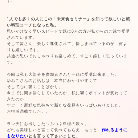
す。
1人でも多くの人にこの「未来食セミナー」を知って欲しいと願
い料理コーチになった私。
思いがけなく早いスピードで既に8人の方が私からのご縁で受講
されています。
そして皆さん、楽しく進化されて、愉しまれているのが 何よ
りも嬉しいです。
共通の思いでおしゃべりも楽しめて、すごく嬉しく思っていま
す。
今回は私も大部分を参加者さんと一緒に受講出来ました。
ゆみこさんのお話しは、本当にわかりやすくて
そして心に響くことばかり。
今までに聞き漏らしていたのか、私に響くポイントが変わって
きたのか
すごーく新鮮な気持ちで新たな発見もいっぱいありました。
お得感満載でした。。
ランチにお出ししたつふつぶ料理の数々。
どれも美味しいと言って食べてもらえ、もっと
作れるように
もなりたい
とも言って下さいました
。