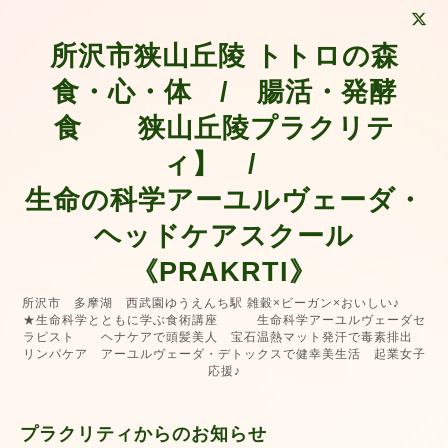
所沢市狭山丘陵 トトロの森
食・心・体 / 腸活・発酵
食 狭山丘陵プラクリテ
ィ】 /
生命の科学アーユルヴェーダ・
ヘッドケアスクール
《PRAKRTI》
所沢市 多摩湖 西武園ゆうえんち駅 雑穀×ビーガン×おいしい♪
★生命科学とともに学ぶ食術講座 生命科学アーユルヴェーダセ
ラピスト ヘナケアで頭髪美人 宝石温熱マット発汗で毒素排出
リンパケア アーユルヴェーダ・デトックスで健幸美生活 起業女子
応援♪
プラクリティからのお知らせ