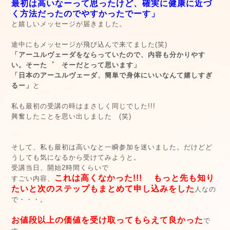
最初は高いなーって思ったけど、確実に健康に近づ
く方法だったのでやすかったでーす」
と嬉しいメッセージが届きました。
途中にもメッセージが飛び込んで来てました(笑)
「アーユルヴェーダをならっていたので、内容も分かりやす
い。そーた゜ そーだとって思います」
「日本のアーユルヴェーダ、簡単で身体にいいなんて嬉しすぎ
るー」
と
私も最初の受講の時はまさしく同じでした!!!
興奮したことを思い出しました (笑)
そして、私も最初は高いなと一瞬参加を迷いました。だけどど
うしても気になるから受けてみようと。
受講当日、開始2時間くらいで
これは高くなかった!!! もっと先も知り
すごい内容、
たいと次のステップもまとめて申し込みをした
人なの
で・・・。
お値段以上の価値を受け取ってもらえて良かった
で