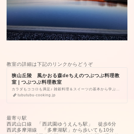
教室の詳細は下記のリンクからどうぞ
狭山丘陵 風かおる森deちえのつぶつぶ料理教
室 | つぶつぶ料理教室
カラダもココロも満足♪ 雑穀料理＆スイーツの基本から学ぶお料理教室 / 入会金不要１回完結型レッスン
tubutubu-cooking.jp
最寄り駅
西武山口線 「西武園ゆうえんち駅」 徒歩6分
西武多摩湖線 「多摩湖駅」から歩いても10分