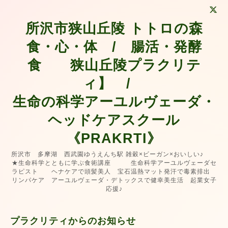
所沢市狭山丘陵 トトロの森
食・心・体 / 腸活・発酵
食 狭山丘陵プラクリテ
ィ】 /
生命の科学アーユルヴェーダ・
ヘッドケアスクール
《PRAKRTI》
所沢市 多摩湖 西武園ゆうえんち駅 雑穀×ビーガン×おいしい♪
★生命科学とともに学ぶ食術講座 生命科学アーユルヴェーダセ
ラピスト ヘナケアで頭髪美人 宝石温熱マット発汗で毒素排出
リンパケア アーユルヴェーダ・デトックスで健幸美生活 起業女子
応援♪
プラクリティからのお知らせ