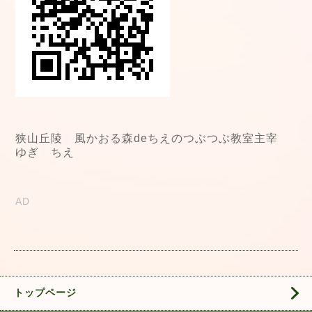
狭山丘陵 風かおる森deちえのつぶつぶ教室主宰
ゆぎ ちえ
AD
トップページ