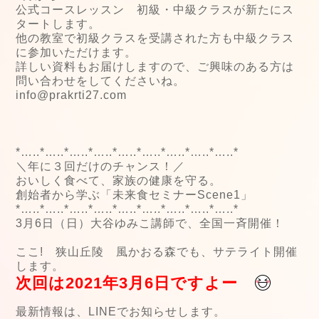
公式コースレッスン 初級・中級クラスが新たにス
タートします。
他の教室で初級クラスを受講された方も中級クラス
に参加いただけます。
詳しい資料もお届けしますので、ご興味のある方は
問い合わせをしてくださいね。
info@prakrti27.com
*…..*…..*…..*…..*…..*…..*…..*…..*…..*
＼年に３回だけのチャンス！／
おいしく食べて、家族の健康を守る。
創始者から学ぶ「未来食セミナーScene1」
*…..*…..*…..*…..*…..*…..*…..*…..*…..*
3月6日（日）大谷ゆみこ講師で、全国一斉開催！
ここ! 狭山丘陵 風かおる森でも、サテライト開催
します。
次回は2021年3月6日ですよー
最新情報は、LINEでお知らせします。