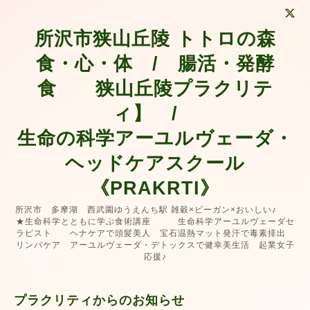
所沢市狭山丘陵 トトロの森
食・心・体 / 腸活・発酵
食 狭山丘陵プラクリテ
ィ】 /
生命の科学アーユルヴェーダ・
ヘッドケアスクール
《PRAKRTI》
所沢市 多摩湖 西武園ゆうえんち駅 雑穀×ビーガン×おいしい♪
★生命科学とともに学ぶ食術講座 生命科学アーユルヴェーダセ
ラピスト ヘナケアで頭髪美人 宝石温熱マット発汗で毒素排出
リンパケア アーユルヴェーダ・デトックスで健幸美生活 起業女子
応援♪
プラクリティからのお知らせ