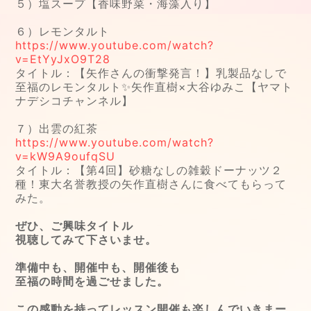
５）塩スープ【香味野菜・海藻入り】
６）レモンタルト
https://www.youtube.com/watch?
v=EtYyJxO9T28
タイトル：【矢作さんの衝撃発言！】乳製品なしで
至福のレモンタルト✨矢作直樹×大谷ゆみこ【ヤマト
ナデシコチャンネル】
７）出雲の紅茶
https://www.youtube.com/watch?
v=kW9A9oufqSU
タイトル：【第4回】砂糖なしの雑穀ドーナッツ２
種！東大名誉教授の矢作直樹さんに食べてもらって
みた。
ぜひ、ご興味タイトル
視聴してみて下さいませ。
準備中も、開催中も、開催後も
至福の時間を過ごせました。
この感動を持ってレッスン開催も楽しんでいきまー