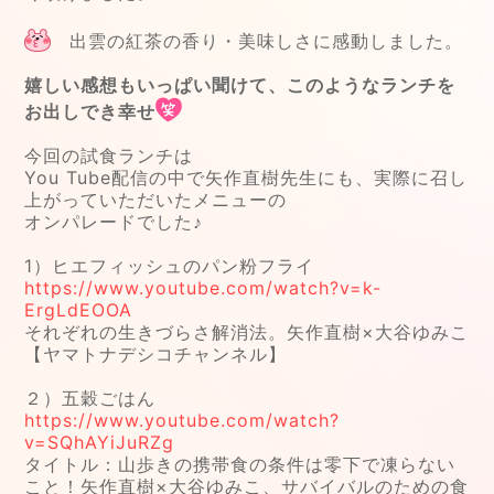
出雲の紅茶の香り・美味しさに感動しました。
嬉しい感想もいっぱい聞けて、このようなランチを
お出しでき幸せ
今回の試食ランチは
You Tube配信の中で矢作直樹先生にも、実際に召し
上がっていただいたメニューの
オンパレードでした♪
1）ヒエフィッシュのパン粉フライ
https://www.youtube.com/watch?v=k-
ErgLdEOOA
それぞれの生きづらさ解消法。矢作直樹×大谷ゆみこ
【ヤマトナデシコチャンネル】
２）五穀ごはん
https://www.youtube.com/watch?
v=SQhAYiJuRZg
タイトル：山歩きの携帯食の条件は零下で凍らない
こと！矢作直樹×大谷ゆみこ、サバイバルのための食