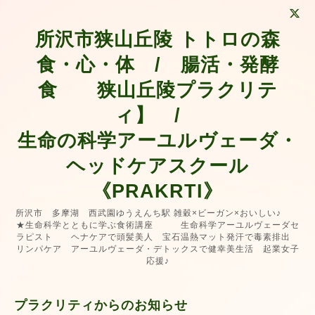
所沢市狭山丘陵 トトロの森
食・心・体 / 腸活・発酵
食 狭山丘陵プラクリテ
ィ】 /
生命の科学アーユルヴェーダ・
ヘッドケアスクール
《PRAKRTI》
所沢市 多摩湖 西武園ゆうえんち駅 雑穀×ビーガン×おいしい♪
★生命科学とともに学ぶ食術講座 生命科学アーユルヴェーダセ
ラピスト ヘナケアで頭髪美人 宝石温熱マット発汗で毒素排出
リンパケア アーユルヴェーダ・デトックスで健幸美生活 起業女子
応援♪
プラクリティからのお知らせ