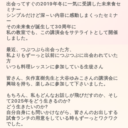
出会ってすぐの2019年冬に一気に受講した未来食セ
ミナー
シンプルだけど深～い内容に感動しまくったセミナ
ー
その未来食が誕生して30周年に
私の教室でも、この講演会をサテライトとして開催
しました。
最近、つぶつぶら出会った方、
私よりもずーっと以前につぶつぶに出会われていた
方
いつも料理レッスンに参加している生徒さん
皆さん、矢作直樹先生と大谷ゆみこさんの講演会に
興味を持ち、楽しみに参加して下さいました。
もちろん、私もどんなお話しが飛びだすのか、そし
て2025年をどう生きるのか?
どう生きたいのか?
自分自身にも問いかけながら、皆さんのお出しする
試食ランチの用意をしている時もずーっとワクワク
でした。